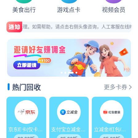
兑卡啦平台新增商超卡：苏宁消费券包、永辉超市卡券
美食出行
游戏点卡
视频会员
国庆期间正常回收，正常结算，欢迎新老用户提交
自动处理。如需帮助，请点击右侧头像咨询，人工客服在线时间：9:00-
兑卡啦平台新增：
微信立减金兑换码
，回收折扣：9
平台新增：
汇元乐付卡
，费率94.3%，欢迎提交回
受市场行情影响，京东E卡50-5000面值折扣调整至
平台新增：
万通金券（85折），欢迎提交回收！
热门回收
更多卡券
受市场行情影响，沃尔玛折扣调整至94折，欢迎提
通知：天猫超市卡折扣上调（93.2%折），24小时
京东E卡(仅卡密)
支付宝立减金/消费券
立减金/红包/消费券