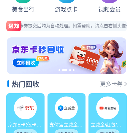
兑卡啦平台新增商超卡：苏宁消费券包、永辉超市卡券
美食出行
游戏点卡
视频会员
国庆期间正常回收，正常结算，欢迎新老用户提交
收卡券，卡券提交后均为自动处理。如需帮助，请点击右侧头像咨询，人工客
兑卡啦平台新增：
微信立减金兑换码
，回收折扣：9
平台新增：
汇元乐付卡
，费率94.3%，欢迎提交回
受市场行情影响，京东E卡50-5000面值折扣调整至
平台新增：
万通金券（85折），欢迎提交回收！
热门回收
更多卡券
受市场行情影响，沃尔玛折扣调整至94折，欢迎提
通知：天猫超市卡折扣上调（93.2%折），24小时
京东E卡(仅卡密)
支付宝立减金/消费券
立减金/红包/消费券