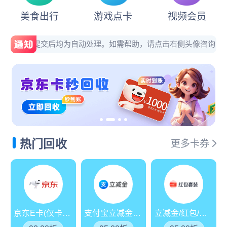
兑卡啦平台新增商超卡：苏宁消费券包、永辉超市卡券
美食出行
游戏点卡
视频会员
国庆期间正常回收，正常结算，欢迎新老用户提交
，卡券提交后均为自动处理。如需帮助，请点击右侧头像咨询，人工客服在
兑卡啦平台新增：
微信立减金兑换码
，回收折扣：9
平台新增：
汇元乐付卡
，费率94.3%，欢迎提交回
受市场行情影响，京东E卡50-5000面值折扣调整至
平台新增：
万通金券（85折），欢迎提交回收！
热门回收
更多卡券
受市场行情影响，沃尔玛折扣调整至94折，欢迎提
通知：天猫超市卡折扣上调（93.2%折），24小时
京东E卡(仅卡密)
支付宝立减金/消费券
立减金/红包/消费券